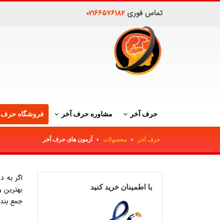
تماس فوری
02166576182
حرف آخر
مشاوره حرف آخر
فروشگاه حرف 
حرف آخر
»
محصولات
»
آزمون های حرف آخر
اگر به د
با اطمینان خرید کنید
بهترین و
جمع بندی