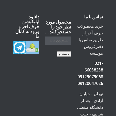
تماس با ما
دانلود
اپلیکیشن
محصول مورد
خرید محصولات
حرف آخر و
نظر خود را
ورود به کانال
جستجو کنید …
حرف آخر از
ما
طریق تماس با
دفترفروش
موسسه
جستجو
021-
66058258
09129079068
09120047026
تهران - خیابان
آزادی - بعد از
دانشگاه صنعتی
شریف - جنب