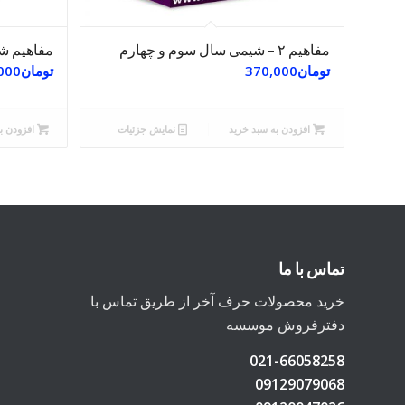
مفاهیم ۲ – شیمی سال سوم و چهارم
مفاهیم شی
تومان
370,000
تومان
000
افزودن به سبد خرید
نمایش جزئیات
افزودن ب
تماس با ما
خرید محصولات حرف آخر از طریق تماس با
دفترفروش موسسه
021-66058258
09129079068