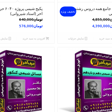
 جامع همه دروس رشته
پکیج شیمی پرو
تخفیف ویژه
ی
اخر (استاد شیروانی)
ن
4,855,000
تومان
640,000
ن
4,390,000
تومان
576,000
ه سبد خرید
نمایش جزئیات
افزودن به سبد خرید
نمایش ج