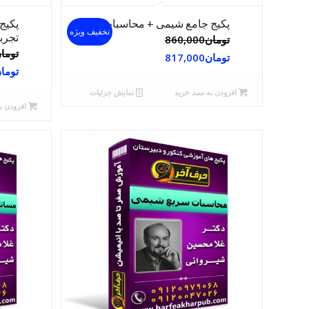
پکیج جامع شیمی + محاسبات
پکیج
تخفیف ویژه
تجرب
تومان
860,000
توما
تومان
817,000
توما
افزودن به سبد خرید
نمایش جزئیات
افزودن ب