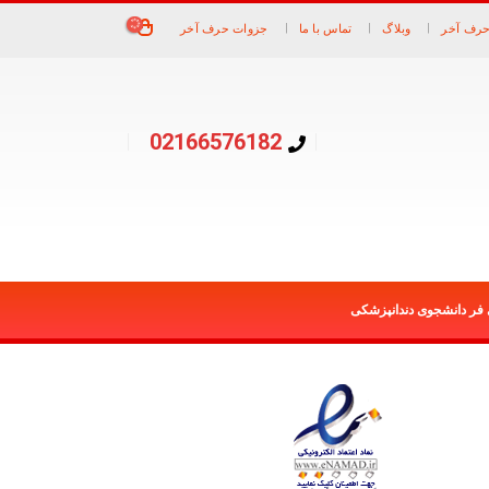
حرف آخر
وبلاگ
تماس با ما
جزوات حرف آخر
02166576182
 فر دانشجوی دندانپزشکی